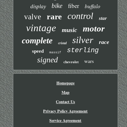
fiber
bike
buffalo
display
control
rare
valve
star
vintage
motor
music
silver
complete
race
cristal
sterling
speed
massif
signed
wars
chevrolet
Homepage
Map
Contact Us
Privacy Policy Agreement
Service Agreement