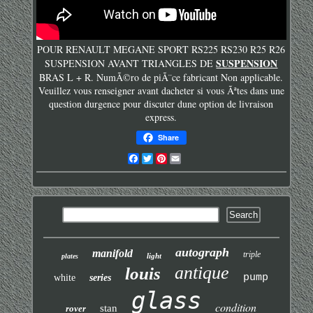
POUR RENAULT MEGANE SPORT RS225 RS230 R25 R26
SUSPENSION
SUSPENSION AVANT TRIANGLES DE
BRAS L + R. NumÃ©ro de piÃ¨ce fabricant Non applicable.
Veuillez vous renseigner avant dacheter si vous Ãªtes dans une
question durgence pour discuter dune option de livraison
express.
Share
Facebook
Twitter
Pinterest
Email
autograph
manifold
triple
light
plates
antique
louis
pump
white
series
glass
condition
stan
rover