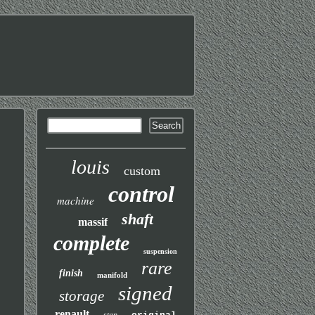
louis
custom
control
machine
shaft
massif
complete
suspension
rare
finish
manifold
signed
storage
renault