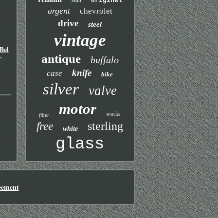
stan
original
argent
chevrolet
drive
steel
vintage
Bel
antique
buffalo
T
knife
case
bike
silver
valve
motor
works
fiber
sterling
free
white
glass
eement